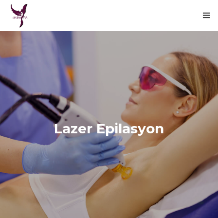
ANASAYFA
HIZMETLERIMIZ
GALERI
İLETIŞIM
Lazer Epilasyon
KAMPANYALAR